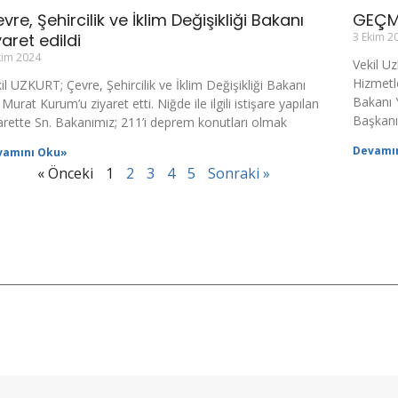
vre, Şehircilik ve İklim Değişikliği Bakanı
GEÇM
yaret edildi
3 Ekim 2
kim 2024
Vekil Uz
Hizmetle
il UZKURT; Çevre, Şehircilik ve İklim Değişikliği Bakanı
Bakanı 
 Murat Kurum’u ziyaret etti. Niğde ile ilgili istişare yapılan
Başkanı
arette Sn. Bakanımız; 211’i deprem konutları olmak
Devamı
vamını Oku»
« Önceki
1
2
3
4
5
Sonraki »