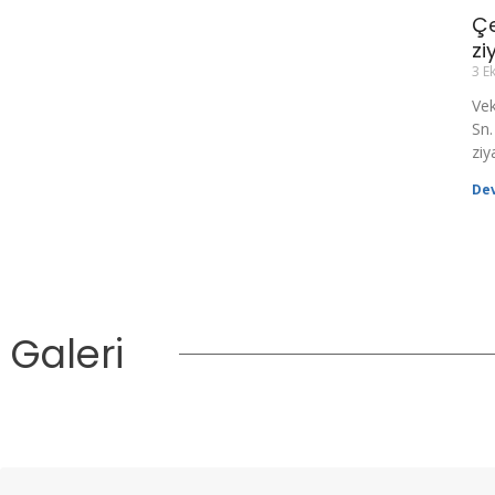
Çe
zi
3 E
Vek
Sn.
ziy
De
Galeri