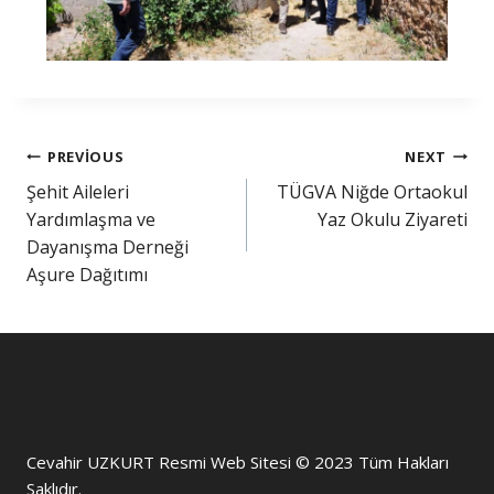
PREVIOUS
NEXT
Şehit Aileleri
TÜGVA Niğde Ortaokul
Yardımlaşma ve
Yaz Okulu Ziyareti
Dayanışma Derneği
Aşure Dağıtımı
Cevahir UZKURT Resmi Web Sitesi © 2023 Tüm Hakları
Saklıdır.