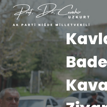
Kavl
Bade
Kava