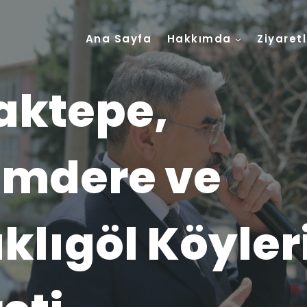
Ana Sayfa
Hakkımda
Ziyaret
aktepe,
mdere ve
klıgöl Köyler