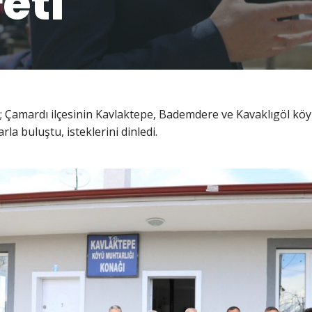
eti
 Çamardı ilçesinin Kavlaktepe, Bademdere ve Kavaklıgöl köyl
la buluştu, isteklerini dinledi.